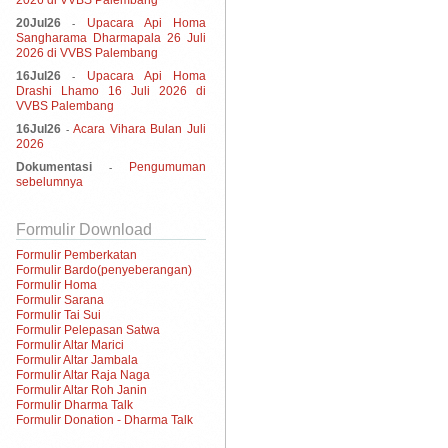
2026 di VVBS Palembang
20Jul26
Upacara Api Homa
-
Sangharama Dharmapala 26 Juli
2026 di VVBS Palembang
16Jul26
Upacara Api Homa
-
Drashi Lhamo 16 Juli 2026 di
VVBS Palembang
16Jul26
Acara Vihara Bulan Juli
-
2026
Dokumentasi
Pengumuman
-
sebelumnya
Formulir Download
Formulir Pemberkatan
Formulir Bardo(penyeberangan)
Formulir Homa
Formulir Sarana
Formulir Tai Sui
Formulir Pelepasan Satwa
Formulir Altar Marici
Formulir Altar Jambala
Formulir Altar Raja Naga
Formulir Altar Roh Janin
Formulir Dharma Talk
Formulir Donation - Dharma Talk