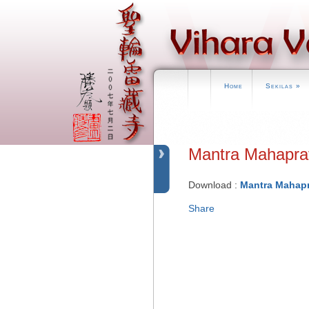
Home
Sekilas
»
Mantra Mahap
Download :
Mantra Mahapr
Share