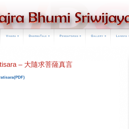
Vihara
»
DharmaTalk
»
Pendaftaran
»
Gallery
»
Lainnya
ratisara – 大隨求菩薩真言
atisara(PDF)