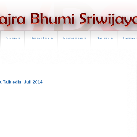
Vihara
»
DharmaTalk
»
Pendaftaran
»
Gallery
»
Lainnya
 Talk edisi Juli 2014