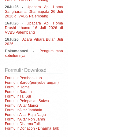
2026 di VVBS Palembang
20Jul26
Upacara Api Homa
-
Sangharama Dharmapala 26 Juli
2026 di VVBS Palembang
16Jul26
Upacara Api Homa
-
Drashi Lhamo 16 Juli 2026 di
VVBS Palembang
16Jul26
Acara Vihara Bulan Juli
-
2026
Dokumentasi
Pengumuman
-
sebelumnya
Formulir Download
Formulir Pemberkatan
Formulir Bardo(penyeberangan)
Formulir Homa
Formulir Sarana
Formulir Tai Sui
Formulir Pelepasan Satwa
Formulir Altar Marici
Formulir Altar Jambala
Formulir Altar Raja Naga
Formulir Altar Roh Janin
Formulir Dharma Talk
Formulir Donation - Dharma Talk