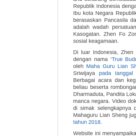
Republik Indonesia deng
Ibu kota Negara Republi
berasaskan Pancasila 
adalah wadah persatua
Kasogatan. Zhen Fo Zon
sosial keagamaan.
Di luar Indonesia, Zhen
dengan nama ‘
True Bud
oleh
Maha Guru Lian S
Sriwijaya
pada tanggal
Berbagai acara dan keg
beliau beserta rombonga
Dharmaduta, Pandita Lok
manca negara. Video doku
di simak selengkapnya 
Mahaguru Lian Sheng jug
tahun 2018.
Website ini menyampaikan