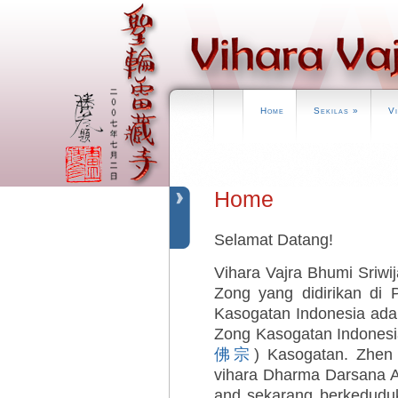
Home
Sekilas
»
V
Home
Selamat Datang!
Vihara Vajra Bhumi Sriwij
Zong yang didirikan di
Kasogatan Indonesia ada
Zong Kasogatan Indonesia
佛宗
) Kasogatan. Zhen 
vihara Dharma Darsana 
and sekarang berkedudu