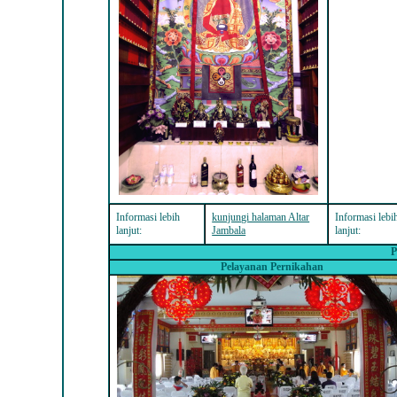
Informasi lebih
kunjungi halaman Altar
Informasi lebi
lanjut:
Jambala
lanjut:
P
Pelayanan Pernikahan