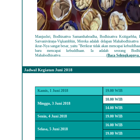
Manjushri, Bodhisattva Samanthabradha, Bodhisattva Ksitigarbha, 
Sarvanivāraņa-Vişkambhin, Mereka adalah delapan Mahabodhisattva di
ikrar-Nya sangat besar, yaitu "Berikrar tidak akan mencapai kebuddhaa
baru mencapai kebuddhaan. Ia adalah seorang Bodh
Mahabodhisattva..
.......................................
........
(
Baca Selengkapnya..
Jadwal Kegiatan Juni 2018
Kamis, 1 Juni 2
018
19.00 WIB
10.00 WIB
Minggu, 3 Juni 2018
14.00 WIB
Senin, 4 Juni 2
018
19.00 WIB
16.00 WIB
Selasa, 5 Juni 2018
19.00 WIB