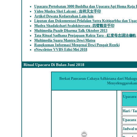
Upacara Pertobatan 3000 Buddha dan Upacara Api Homa Raja P
Video Mudra Shri Laksmi - 吉祥天女手印
Artikel Dewata Kedaerahan Lain-lain
Liputan dan Dokumentasi Pelafalan Sutra Ksitigarbha dan Upa
Mudra Shadakshari Avalokitesvara -四臂觀音手印
Multimedia Puzzle Dharma Talk Oktober 2013
Tata Ritual Sadhana Penjapaan Rakta Tara - 紅度母念誦法儀軌
Multimedia Suara Mantra Dewi Matsu
Rangkuman Informasi Mengenai Dewi Pengait Rezeki
eNewsletter VVBS Edisi Mei 2018
Ritual Upacara Di Bulan
Juni 2018
Berkat Pancaran Cahaya Adhistana dari Mahagu
Menyelenggarakan 
Upacara
Hari / Ta
Upacara
Jadwal u