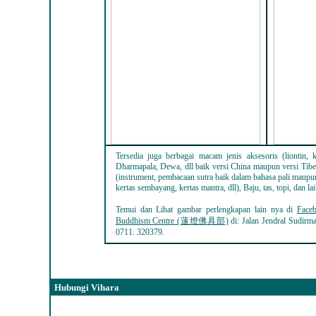
Tersedia juga berbagai macam jenis aksesoris (liontin, k
Dharmapala, Dewa, dll baik versi China maupun versi Ti
(instrument, pembacaan sutra baik dalam bahasa pali maupu
kertas sembayang, kertas mantra, dll), Baju, tas, topi, dan lain
Temui dan Lihat gambar perlengkapan lain nya di
Face
Buddhism Centre (蓮燈佛具部)
di: Jalan Jendral Sudirm
0711. 320379
.
Hubungi Vihara