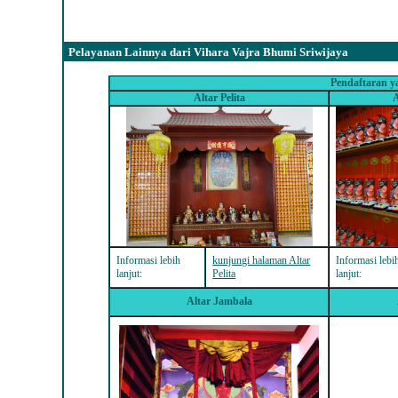
Pelayanan Lainnya dari Vihara Vajra Bhumi Sriwijaya
P
endaftaran y
Altar Pelita
A
Informasi lebih
kunjungi halaman Altar
Informasi lebi
lanjut:
Pelita
lanjut:
Altar Jambala