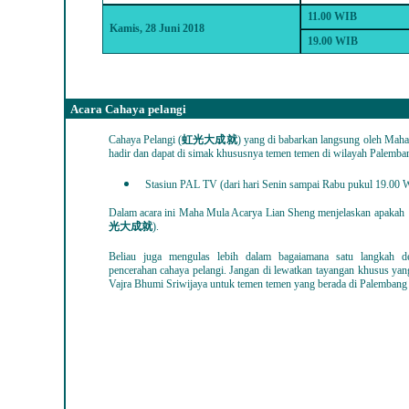
11.00 WIB
Kamis, 28 Juni
2018
19.00 WIB
Acara Cahaya pelangi
Cahaya Pelangi (
虹光大成就
) yang di babarkan langsung oleh Maha
hadir dan dapat di simak khususnya temen temen di wilayah Palemban
Stasiun PAL TV (dari hari Senin sampai Rabu pukul 19.00 
Dalam acara ini Maha Mula Acarya Lian Sheng menjelaskan apakah 
光大成就
).
Beliau juga mengulas lebih dalam
bagaiamana satu langkah d
pencerahan cahaya pelangi. Jangan di lewatkan tayangan khusus yan
Vajra Bhumi Sriwijaya untuk temen temen yang berada di Palembang 