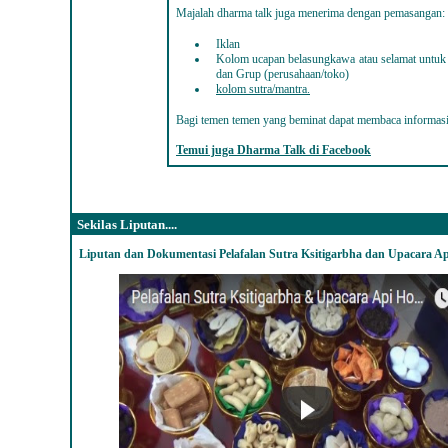
Majalah dharma talk juga menerima dengan pemasangan
:
Iklan
Kolom ucapan belasungkawa atau selamat untuk ev
dan Grup (perusahaan/toko)
kolom sutra/mantra
.
Bagi temen temen yang beminat dapat membaca informas
Temui juga Dharma Talk di Facebook
Sekilas Liputan....
Liputan dan Dokumentasi Pelafalan Sutra Ksitigarbha dan Upacara A