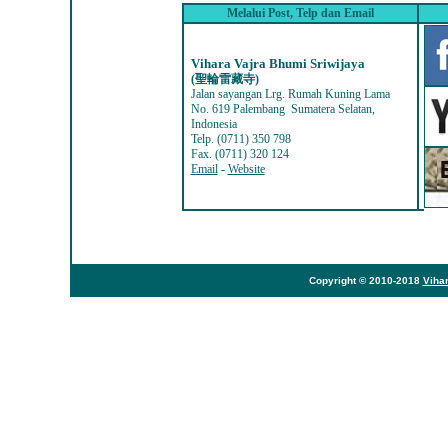
Melalui Post, Telp dan Email
Vihara Vajra Bhumi Sriwijaya
(聖輪雷藏寺
)
Jalan sayangan Lrg. Rumah Kuning Lama
No. 619 Palembang Sumatera Selatan,
Indonesia
Telp. (0711) 350 798
Fax. (0711) 320 124
Email
-
Website
Copyright © 2010-2018
Vihar