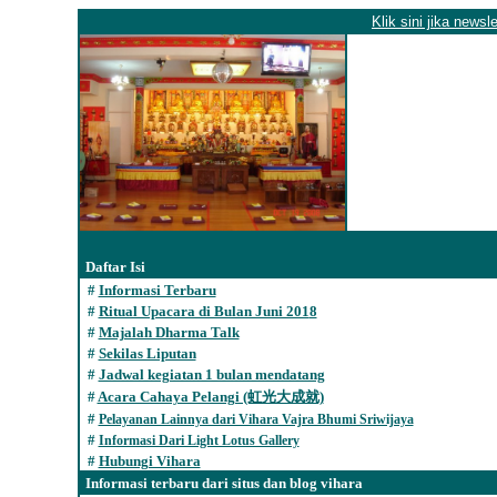
Klik sini jika newsl
Daftar Isi
#
Informasi Terbaru
#
Ritual Upacara di Bulan Juni 201
8
#
Majalah Dharma Talk
#
Sekilas Liputan
#
Jadwal kegiatan 1 bulan mendatang
#
Acara Cahaya Pelangi (虹光大成就)
#
Pelayanan Lainnya dari Vihara Vajra Bhumi Sriwijaya
#
Informasi Dari Light Lotus Gallery
#
Hubungi Vihara
Informasi terbaru dari situs dan blog vihara