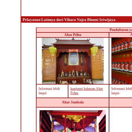
Pelayanan Lainnya dari Vihara Vajra Bhumi Sriwijaya
P
endaftaran y
Altar Pelita
A
Informasi lebih
kunjungi halaman Altar
Informasi lebi
lanjut:
Pelita
lanjut:
Altar Jambala