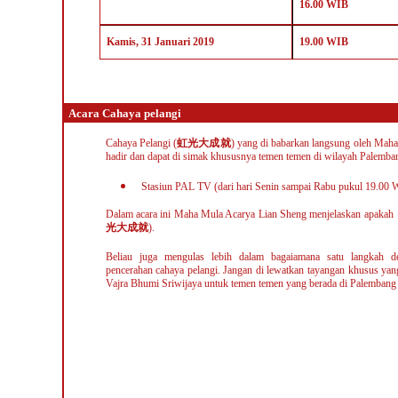
16.00 WIB
Kamis,
31
Januari 2019
19.00 WIB
Acara Cahaya pelangi
Cahaya Pelangi (
虹光大成就
) yang di babarkan langsung oleh Maha
hadir dan dapat di simak khususnya temen temen di wilayah Palemban
Stasiun PAL TV (dari hari Senin sampai Rabu pukul 19.00 
Dalam acara ini Maha Mula Acarya Lian Sheng menjelaskan apakah 
光大成就
).
Beliau juga mengulas lebih dalam
bagaiamana satu langkah d
pencerahan cahaya pelangi. Jangan di lewatkan tayangan khusus yan
Vajra Bhumi Sriwijaya untuk temen temen yang berada di Palembang 