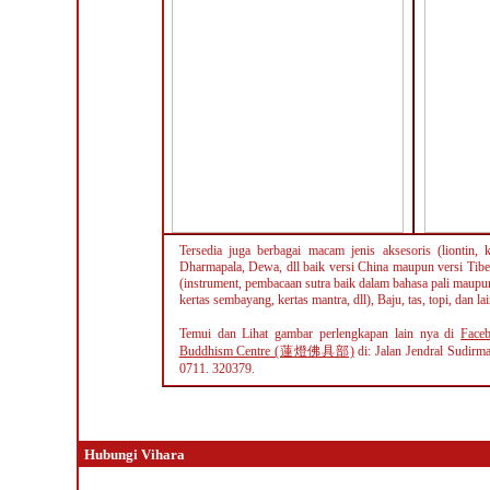
Tersedia juga berbagai macam jenis aksesoris (liontin, k
Dharmapala, Dewa, dll baik versi China maupun versi Ti
(instrument, pembacaan sutra baik dalam bahasa pali maupu
kertas sembayang, kertas mantra, dll), Baju, tas, topi, dan lain
Temui dan Lihat gambar perlengkapan lain nya di
Face
Buddhism Centre (蓮燈佛具部)
di: Jalan Jendral Sudirm
0711. 320379
.
Hubungi Vihara