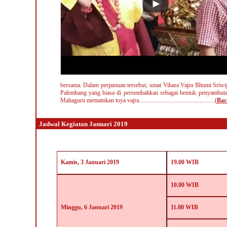
bersama. Dalam perjamuan tersebut, umat Vihara Vajra Bhumi Sriwi
Palembang yang biasa di persembahkan sebagai bentuk penyambutan
Mahaguru memainkan toya vajra..........................................
........
(
Bac
Jadwal Kegiatan Januari 2019
Kamis,
3
Januari 2019
19.00 WIB
10.00 WIB
Minggu, 6 Januari 2019
11.00 WIB