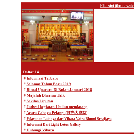
Klik sini jika newsl
Daftar Isi
#
Informasi Terbaru
#
Selamat
Tahun Baru 2019
#
Ritual Upacara Di Bulan Januari 2018
#
Majalah Dharma Talk
#
Sekilas Liputan
#
Jadwal kegiatan 1 bulan mendatang
#
Acara Cahaya Pelangi (虹光大成就)
#
Pelayanan Lainnya dari Vihara Vajra Bhumi Sriwijaya
#
Informasi Dari Light Lotus Gallery
#
Hubungi Vihara