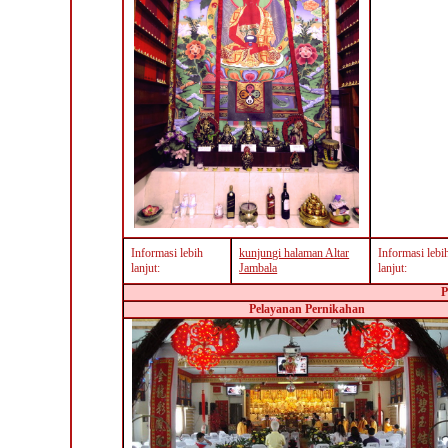
Informasi lebih
kunjungi halaman Altar
Informasi lebi
lanjut:
Jambala
lanjut:
P
Pelayanan Pernikahan