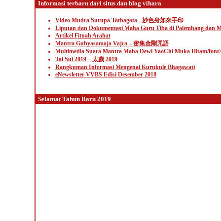
Informasi terbaru dari situs dan blog vihara
Video Mudra Surupa Tathagata - 妙色身如來手印
Liputan dan Dokumentasi Maha Guru Tiba di Palembang dan M
Artikel Fitnah Arahat
Mantra Guhyasamaja Vajra – 密集金剛咒語
Multimedia Suara Mantra Maha Dewi YaoChi Muka Hitam/font
Tai Sui 2019 – 太歲 2019
Rangkuman Informasi Mengenai Kurukule Bhagawati
eNewsletter VVBS Edisi Desember 2018
Selamat Tahun Baru 2019