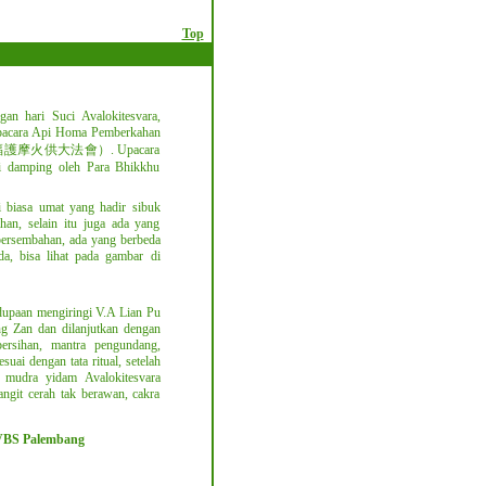
Top
an hari Suci Avalokitesvara,
Upacara Api Homa Pemberkahan
福護摩火供大法會）. Upacara
di damping oleh Para Bhikkhu
 biasa umat yang hadir sibuk
an, selain itu juga ada yang
persembahan, ada yang berbeda
a, bisa lihat pada gambar di
dupaan mengiringi V.A Lian Pu
 Zan dan dilanjutkan dengan
ersihan, mantra pengundang,
ai dengan tata ritual, setelah
 mudra yidam Avalokitesvara
angit cerah tak berawan, cakra
VVBS Palembang