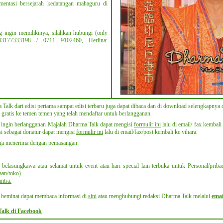
ntasi bersejarah kedatangan mahaguru di
 ingin memilikinya, silahkan hubungi (only
83177333198 / 0711 9102460, Herlina:
alk dari edisi pertama sampai edisi terbaru juga dapat dibaca dan di download selengkapnya 
a gratis ke temen temen yang telah mendaftar untuk berlangganan.
 ingin berlangganan Majalah Dharma Talk dapat mengisi
formulir ini
lalu di email/ fax kembal
si sebagai donatur dapat mengisi
formulir ini
lalu di email/fax/post kembali ke vihara.
uga menerima dengan pemasangan
:
elasungkawa atau selamat untuk event atau hari special lain terbuka untuk Personal/priba
aan/toko)
ntra
.
 beminat dapat membaca informasi di
sini
atau menghubungi redaksi Dharma Talk melalui
emai
alk di Facebook