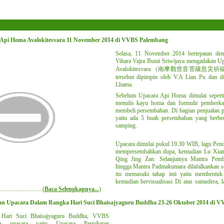
Api Homa Avalokitesvara 11 November 2014 di VVBS Palembang
Selasa, 11 November 2014 bertepatan deng
Vihara Vajra Bumi Sriwijaya mengadakan 
Avalokitesvara （南摩觀世音菩薩息災祈
tersebut dipimpin oleh V.A Lian Pu dan 
Lhama.
Sebelum Upacara Api Homa dimulai seperti
menulis kayu homa dan formulir pemberkah
membeli persembahan. Di bagian penjualan 
yaitu ada 5 buah persembahan yang berbed
samping.
Upacara dimulai pukul 19.30 WIB, lagu Pen
mempersembahkan dupa, kemudian Lu Xiang
Qing Jing Zan. Selanjutnya Mantra Pemb
hingga Mantra Padmakumara dilafalkankan sesu
itu memasuki tahap inti yaitu membentuk
kemudian bervisualisasi Di atas samudera, l
..................
........
(
Baca Selengkapnya...
)
n Upacara Dalam Rangka Hari Suci Bhaisajyaguru Buddha 23-26 Oktober 2014 di 
 Hari Suci Bhaisajyaguru Buddha, VVBS
ian upacara yaitu Upacara Pertobatan