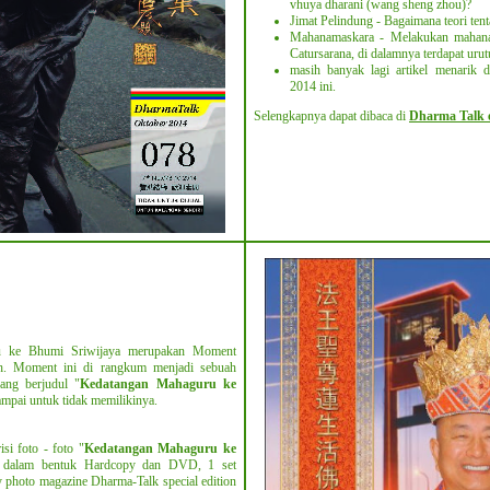
vhuya dharani (wang sheng zhou)?
Jimat Pelindung - Bagaimana teori tent
Mahanamaskara - Melakukan mahana
Catursarana, di dalamnya terdapat urut
masih banyak lagi artikel menarik 
2014 ini.
Selengkapnya dapat dibaca di
Dharma Talk e
u ke Bhumi Sriwijaya merupakan Moment
ah. Moment ini di rangkum menjadi sebuah
ng berjudul "
Kedatangan Mahaguru ke
ampai untuk tidak memilikinya.
isi foto - foto "
Kedatangan Mahaguru ke
 dalam bentuk Hardcopy dan DVD, 1 set
y photo magazine Dharma-Talk special edition