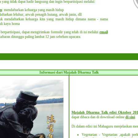
yang tidak dapat hadir langsung dan ingin berpartisipasi melalui:
an
: mendaftarkan keluarga yang masih hidup
aftarkan leluhur, arwah penagih hutang, arwah janin, dll
uk mendaftarkan keluarga kita yang masih hidup dimana nama - nama
n di kayu homa
berpartisipasi, dapat mengirimkan formulir yang telah di isi melalui
email
ftaran ditunggu paling lambat 12 jam sebelum upacara.
Informasi dari Majalah Dharma Talk
Majalah Dharma Talk edisi Oktober 20
dapat dibaca dan di download online
di sini
.
Di dalam edisi ini Mahaguru menjelaskan men
Vegetarian - Vegetarian ,apakah per