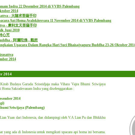
anam Indra 22 Desember 2014 di VVBS Palembang
ktober 2014
hisattva - 大隨求菩薩手印
acara Api Homa Avalokitesvara 11 November 2014 di VVBS Palembang
hisattva - 摩利支天菩薩手印
lk Juni 2010
剛總持心咒
ha Buddha - 阿彌陀佛 - 觀想
ngkaian Upacara Dalam Rangka Hari Suci Bhaisajyaguru Buddha 23-26 Oktober 201
rasattva
ember 2014
er 2014
Kirab Budaya Garuda Srioeidjaja maka Vihara Vajra Bhumi Sriwijaya
 Homa Sakradevanam Indra yang diselenggarakan :
esember 2014
gi)
Bhumi Sriwijaya (Palembang)
 Lian Yuan dari Indonesia, dan didampingi oleh V.A Lian Pu dan Bhikkhu
 yang ada di Indonesia untuk mengikuti upacara api homa ini bersama.