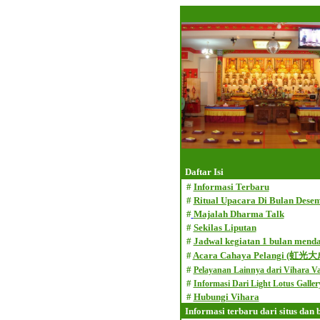
Daftar Isi
#
Informasi Terbaru
#
Ritual Upacara Di Bulan Dese
#
Majalah Dharma Talk
#
Sekilas Liputan
#
Jadwal kegiatan 1 bulan mend
#
Acara Cahaya Pelangi (虹光
#
Pelayanan Lainnya dari Vihara V
#
Informasi Dari Light Lotus Galler
#
Hubungi Vihara
Informasi terbaru dari situs dan 