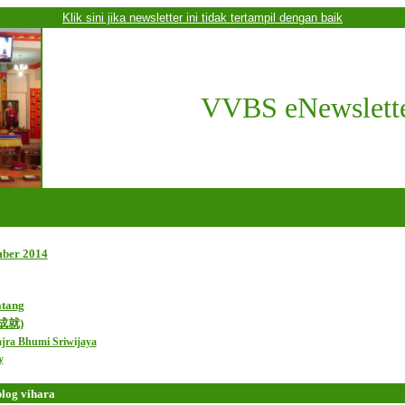
Klik sini jika newsletter ini tidak tertampil dengan baik
VVBS eNewslett
mber 2014
atang
大成就)
ajra Bhumi Sriwijaya
y
blog vihara