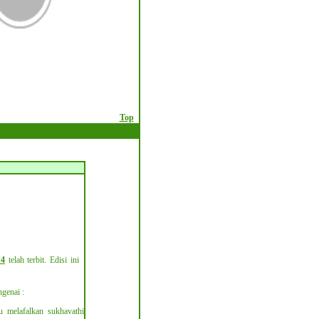
Top
14
telah terbit. Edisi ini
genai :
lu melafalkan sukhavathi