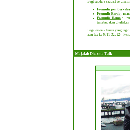
Bagi saudara saudari se-dharma 
Formulir pemberkah
Formulir Bardo
: mend
Formulir Homa
: unt
tersebut akan dituliska
Bagi temen - temen yang ingin 
atau fax ke 0711-320124.
Penda
Majalah Dharma Talk