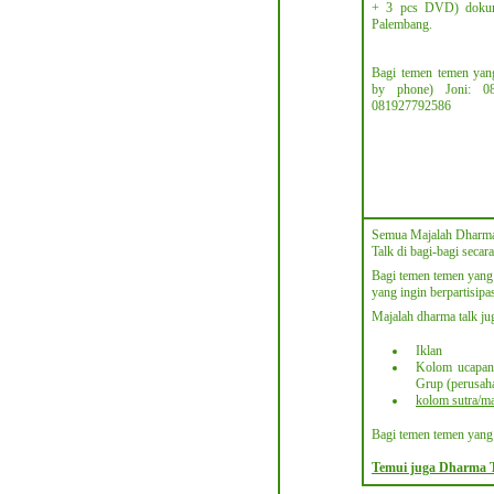
+ 3 pcs DVD) dokume
Palembang.
Bagi temen temen yang
by phone) Joni: 0
081927792586
Semua Majalah Dharma T
Talk di bagi-bagi secar
Bagi temen temen yang
yang ingin berpartisipa
Majalah dharma talk j
Iklan
Kolom ucapan b
Grup (perusah
kolom sutra/ma
Bagi temen temen yang
Temui juga Dharma T