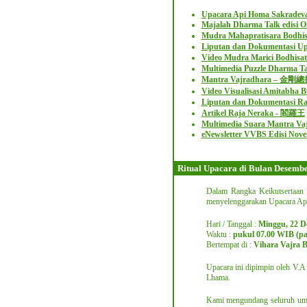
Upacara Api Homa Sakradev
Majalah Dharma Talk edisi O
Mudra Mahapratisara Bod
Liputan dan Dokumentasi Up
Video Mudra Marici Bod
Multimedia Puzzle Dharma Ta
Mantra Vajradhara – 金
Video Visualisasi Amitab
Liputan dan Dokumentasi Ra
Artikel Raja Neraka - 閻羅王
Multimedia Suara Mantra Vaj
eNewsletter VVBS Edisi Nov
Ritual Upacara di Bulan Desemb
Dalam Rangka Keikutsertaan 
menyelenggarakan Upacara Api
Hari / Tanggal :
Minggu, 22 D
Waktu :
pukul 07.00 WIB (pa
Bertempat di :
Vihara Vajra 
Upacara ini dipimpin oleh V.A
Lhama.
Kami mengundang seluruh umat